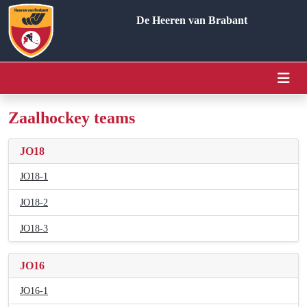
De Heeren van Brabant
Zaalhockey teams
JO18
JO18-1
JO18-2
JO18-3
JO16
JO16-1