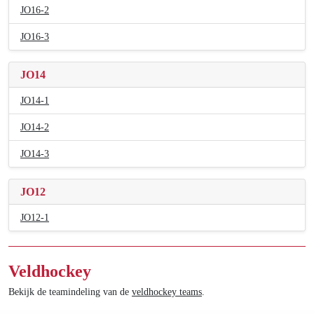
JO16-2
JO16-3
JO14
JO14-1
JO14-2
JO14-3
JO12
JO12-1
Veldhockey
Bekijk de teamindeling van de
veldhockey teams
.