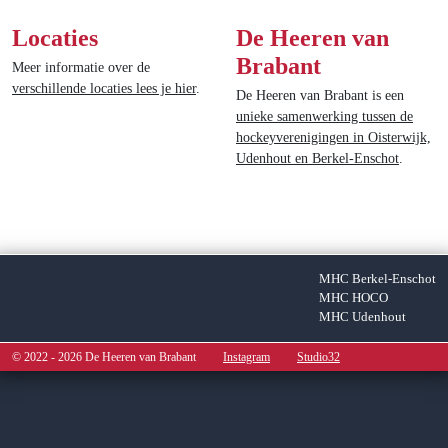
Locaties
De Heeren van
Brabant
Meer informatie over de
verschillende locaties lees je hier
.
De Heeren van Brabant is een
unieke samenwerking tussen de
hockeyverenigingen in Oisterwijk,
Udenhout en Berkel-Enschot
.
MHC Berkel-Enschot
MHC HOCO
MHC Udenhout
© 2022 - 2026 De Heeren van Brabant
Instagram
Studio32